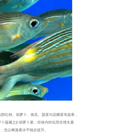
如西红柿、胡萝卜、南瓜、菠菜与花椰菜等蔬果，
卜蕴藏之β-胡萝卜素，经体内转化而生维生素
彩，也让雌激素水平稳步提升。