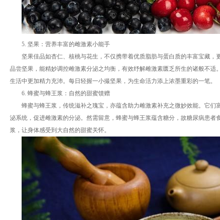
5. 坚果：营养丰富的雌激素小能手
坚果佳品如杏仁、核桃与花生，不仅携带着优质脂肪与蛋白质的丰富宝藏，
品尝坚果，能精妙调控雌激素分泌之均衡，有效纾解雌激素匮乏所生的诸般不适
生活中更加精力充沛。每日轻握一小撮坚果，为生命活力添上浓墨重彩的一笔。
6. 蜂蜜与蜂王浆：自然的甜蜜馈赠
蜂蜜与蜂王浆，传统滋补之瑰宝，亦蕴含助力雌激素补充之微妙效能。它们
泌系统，促进雌激素的分泌。然需留意，蜂蜜与蜂王浆蕴含糖分，故糖尿病患者
浆，让身体感受到大自然的甜蜜关怀。