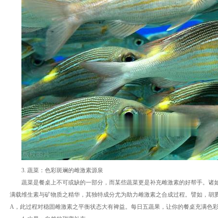
3. 蔬菜：色彩斑斓的雌激素源泉
蔬菜是餐桌上不可或缺的一部分，而某些蔬菜更是补充雌激素的好帮手。诸
满载维生素与矿物质之精华，其独特成分尤为助力雌激素之合成过程。譬如，胡萝
A，此过程对稳固雌激素之平衡状态大有裨益。每日五蔬果，让你的餐桌充满色