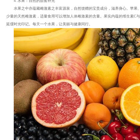
4. 水果：自然的甜蜜补充
水果之中亦蕴藏雌激素之丰富源泉，自然馈赠的宝贵成分，滋养身心。苹果
少量的天然雌激素，适量食用可以增加人体雌激素的含量。果实内蕴的维生素C
延缓时光印记。每天一个水果，让美丽与健康同行。