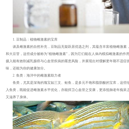
1. 豆制品：植物雌激素的宝库
谈及雌激素的自然补充，豆制品无疑跃居优选之列，其蕴含丰富植物雌激素
和大豆苷，这些成分被称为“植物雌激素”，因为它们能在人体内模拟雌激素的作
摄入能有效削减乳腺癌与心血管疾病的罹患风险，并展现出对缓解更年期不适症
味，还能为你的健康加分。
2. 鱼类：海洋中的雌激素助力者
鱼类，尤其是深海的瑰宝如三文、鲑鱼，是多元不饱和脂肪酸的宝库，这些
入鱼类，既能促进雌激素水平优化，亦能捍卫心血管之安康，更添抵御老年痴呆
又滋养了身体。