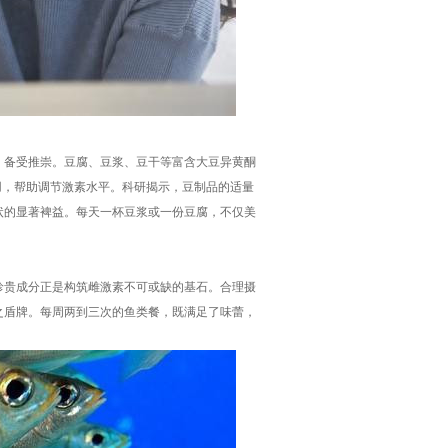
，备受推崇。豆腐、豆浆、豆干等富含大豆异黄酮
用，帮助调节激素水平。科研揭示，豆制品的适量
状的显著裨益。每天一杯豆浆或一份豆腐，不仅美
珍贵成分正是构筑雌激素不可或缺的基石。合理摄
之盾牌。每周两到三次的鱼类餐，既满足了味蕾，